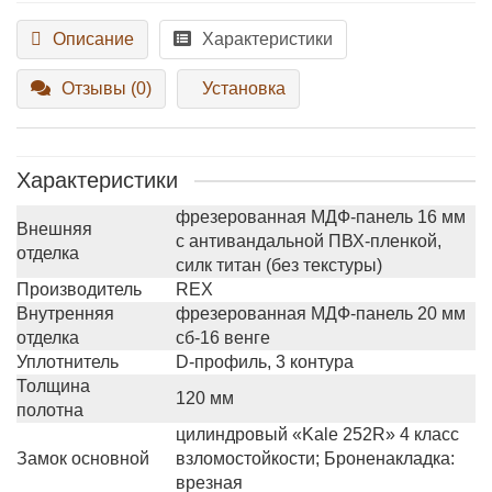
Описание
Характеристики
Отзывы (0)
Установка
Характеристики
фрезерованная МДФ-панель 16 мм
Внешняя
с антивандальной ПВХ-пленкой,
отделка
силк титан (без текстуры)
Производитель
REX
Внутренняя
фрезерованная МДФ-панель 20 мм
отделка
сб-16 венге
Уплотнитель
D-профиль, 3 контура
Толщина
120 мм
полотна
цилиндровый «Kale 252R» 4 класс
Замок основной
взломостойкости; Броненакладка:
врезная