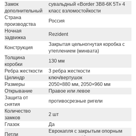
Замок
сувальдный «Border ЗВ8-6К 5Т» 4
дополнительный
класс взломостойкости
Страна
Россия
производства
Ночная
Rezident
задвижка
Закрытая цельногнутая коробка с
Конструкция
утеплением (минвата)
Толщина
130 мм
коробки
Ребра жесткости
3 ребра жесткости
Цилиндр
ключ/вертушок
Размеры
2050×880 мм, 2050×960 мм
Открывание
Правое или левое
Защита от
противосрезные ригели
снятия
Количество
2 шт
замков
Глазок
Да
Еврокапля с закрытым опорным
Петли