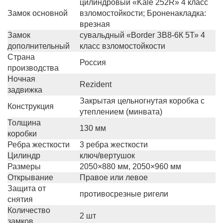
цилиндровый «Kale 252R» 4 класс
Замок основной
взломостойкости; Броненакладка:
врезная
Замок
сувальдный «Border ЗВ8-6К 5Т» 4
дополнительный
класс взломостойкости
Страна
Россия
производства
Ночная
Rezident
задвижка
Закрытая цельногнутая коробка с
Конструкция
утеплением (минвата)
Толщина
130 мм
коробки
Ребра жесткости
3 ребра жесткости
Цилиндр
ключ/вертушок
Размеры
2050×880 мм, 2050×960 мм
Открывание
Правое или левое
Защита от
противосрезные ригели
снятия
Количество
2 шт
замков