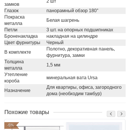
2 шт
замков
Глазок
панорамный обзор 180°
Покраска
Белая шагрень
металла
Петли
3 шт. на опорных подшипниках
Броненакладка
накладная на цилиндре
Цвет фурнитуры
Черный
Полотно, декоративная панель,
В комплекте
фурнитура, замки
Толщина
1,5 мм
металла
Утепление
минеральная вата Ursa
короба
Для квартиры, офиса, загородного
Назначение
дома (необходим тамбур)
Похожие товары
-5%