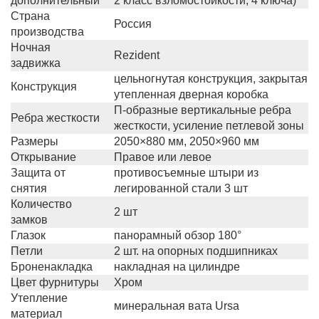
дополнительный
2 класс взломостойкости, 4 ключа)
Страна
Россия
производства
Ночная
Rezident
задвижка
цельногнутая конструкция, закрытая
Конструкция
утепленная дверная коробка
П-образные вертикальные ребра
Ребра жесткости
жесткости, усиление петлевой зоны
Размеры
2050×880 мм, 2050×960 мм
Открывание
Правое или левое
Защита от
противосъемные штыри из
снятия
легированной стали 3 шт
Количество
2 шт
замков
Глазок
панорамный обзор 180°
Петли
2 шт. на опорных подшипниках
Броненакладка
накладная на цилиндре
Цвет фурнитуры
Хром
Утепление
минеральная вата Ursa
материал