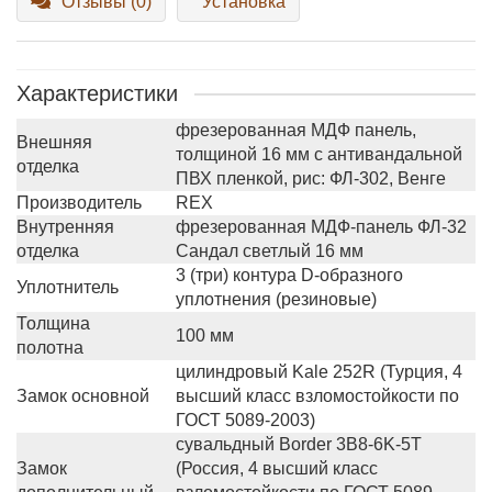
Отзывы (0)
Установка
Характеристики
фрезерованная МДФ панель,
Внешняя
толщиной 16 мм с антивандальной
отделка
ПВХ пленкой, рис: ФЛ-302, Венге
Производитель
REX
Внутренняя
фрезерованная МДФ-панель ФЛ-32
отделка
Сандал светлый 16 мм
3 (три) контура D-образного
Уплотнитель
уплотнения (резиновые)
Толщина
100 мм
полотна
цилиндровый Kale 252R (Турция, 4
Замок основной
высший класс взломостойкости по
ГОСТ 5089-2003)
сувальдный Border 3B8-6K-5Т
Замок
(Россия, 4 высший класс