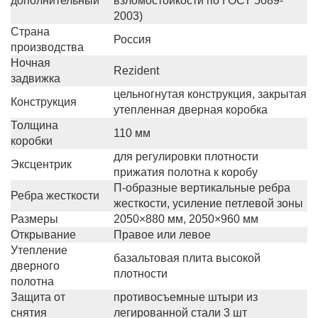
дополнительный
взломостойкости по ГОСТ 5089-
2003)
Страна
Россия
производства
Ночная
Rezident
задвижка
цельногнутая конструкция, закрытая
Конструкция
утепленная дверная коробка
Толщина
110 мм
коробки
для регулировки плотности
Эксцентрик
прижатия полотна к коробу
П-образные вертикальные ребра
Ребра жесткости
жесткости, усиление петлевой зоны
Размеры
2050×880 мм, 2050×960 мм
Открывание
Правое или левое
Утепление
базальтовая плита высокой
дверного
плотности
полотна
Защита от
противосъемные штыри из
снятия
легированной стали 3 шт