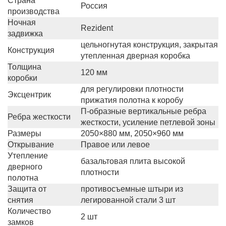
Страна
Россия
производства
Ночная
Rezident
задвижка
цельногнутая конструкция, закрытая
Конструкция
утепленная дверная коробка
Толщина
120 мм
коробки
для регулировки плотности
Эксцентрик
прижатия полотна к коробу
П-образные вертикальные ребра
Ребра жесткости
жесткости, усиление петлевой зоны
Размеры
2050×880 мм, 2050×960 мм
Открывание
Правое или левое
Утепление
базальтовая плита высокой
дверного
плотности
полотна
Защита от
противосъемные штыри из
снятия
легированной стали 3 шт
Количество
2 шт
замков