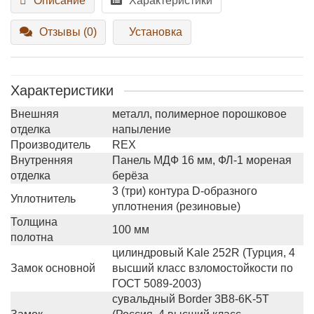
Описание
Характеристики
Отзывы (0)
Установка
Характеристики
Внешняя
металл, полимерное порошковое
отделка
напыление
Производитель
REX
Внутренняя
Панель МДФ 16 мм, ФЛ-1 мореная
отделка
берёза
3 (три) контура D-образного
Уплотнитель
уплотнения (резиновые)
Толщина
100 мм
полотна
цилиндровый Kale 252R (Турция, 4
Замок основной
высший класс взломостойкости по
ГОСТ 5089-2003)
сувальдный Border 3B8-6K-5Т