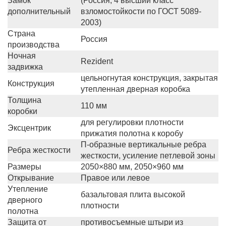
Замок
(Россия, 4 высший класс
дополнительный
взломостойкости по ГОСТ 5089-
2003)
Страна
Россия
производства
Ночная
Rezident
задвижка
цельногнутая конструкция, закрытая
Конструкция
утепленная дверная коробка
Толщина
110 мм
коробки
для регулировки плотности
Эксцентрик
прижатия полотна к коробу
П-образные вертикальные ребра
Ребра жесткости
жесткости, усиление петлевой зоны
Размеры
2050×880 мм, 2050×960 мм
Открывание
Правое или левое
Утепление
базальтовая плита высокой
дверного
плотности
полотна
Защита от
противосъемные штыри из