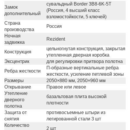
сувальдный Border 3B8-6K-5Т
Замок
(Россия, 4 высший класс
дополнительный
взломостойкости, 5 ключей)
Страна
Россия
производства
Ночная
Rezident
задвижка
цельногнутая конструкция, закрытая
Конструкция
утепленная дверная коробка
Эксцентрик
для регулировки притвора полотна
П-образные вертикальные ребра
Ребра жесткости
жесткости, усиление петлевой зоны
Размеры
2050×880 мм, 2050×960 мм
Открывание
Правое или левое
Утепление
базальтовая плита высокой
дверного
плотности
полотна
Защита от
противосъемные штыри из
снятия
легированной стали 3 шт
Количество
2 шт