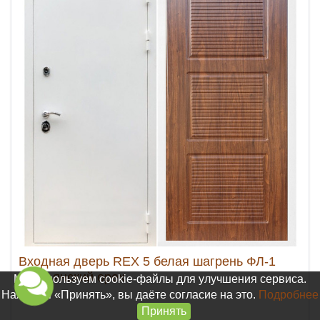
Входная дверь REX 5 белая шагрень ФЛ-1
итальянский орех
Мы используем cookie-файлы для улучшения сервиса.
Нажимая «Принять», вы даёте согласие на это.
Подробнее
Принять