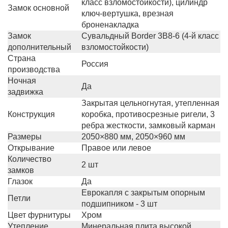
класс взломостойкости), цилиндр
Замок основной
ключ-вертушка, врезная
броненакладка
Замок
Сувальдный Border 3B8-6 (4-й класс
дополнительный
взломостойкости)
Страна
Россия
производства
Ночная
Да
задвижка
Закрытая цельногнутая, утепленная
Конструкция
коробка, противосрезные ригели, 3
ребра жесткости, замковый карман
Размеры
2050×880 мм, 2050×960 мм
Открывание
Правое или левое
Количество
2 шт
замков
Глазок
Да
Еврокапля с закрытым опорным
Петли
подшипником - 3 шт
Цвет фурнитуры
Хром
Утепление
Минеральная плита высокой