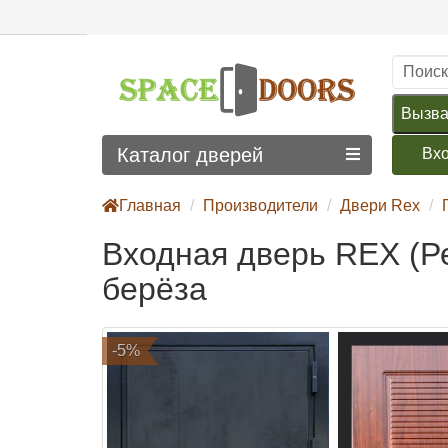
Вызва
Каталог дверей
Вх
Главная
Производители
Двери Rex
Входная дверь REX (Р
берёза
-5%