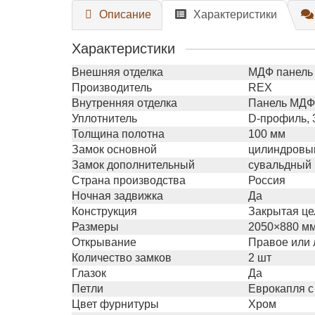
Описание
Характеристики
Характеристики
Внешняя отделка
МДФ панель 
Производитель
REX
Внутренняя отделка
Панель МДФ 
Уплотнитель
D-профиль, 
Толщина полотна
100 мм
Замок основной
цилиндровый
Замок дополнительный
сувальдный 
Страна производства
Россия
Ночная задвижка
Да
Конструкция
Закрытая це
Размеры
2050×880 мм
Открывание
Правое или 
Количество замков
2 шт
Глазок
Да
Петли
Еврокапля с
Цвет фурнитуры
Хром