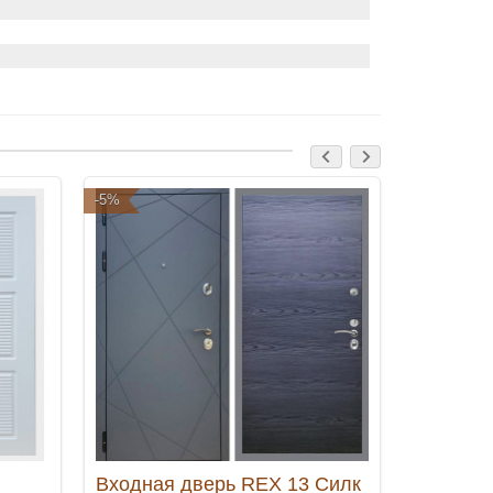
-5%
-5%
Входная дверь REX 13 Силк
Входная