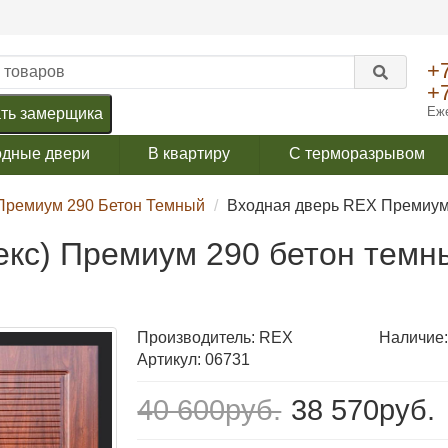
+
+
Еже
ть замерщика
одные двери
В квартиру
С терморазрывом
Премиум 290 Бетон Темный
Входная дверь REX Премиум 
екс) Премиум 290 бетон темн
Производитель:
REX
Наличие:
Артикул: 06731
40 600руб.
38 570руб.