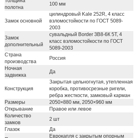
Толщина
100 мм
полотна
цилиндровый Kale 252R, 4 класс
Замок основной
взломостойкости по ГОСТ 5089-
2003
сувальдный Border 3В8-6К 5Т, 4
Замок
класс взломостойкости по ГОСТ
дополнительный
5089-2003
Страна
Россия
производства
Ночная
Да
задвижка
Закрытая цельногнутая, утепленная
Конструкция
коробка, противосрезные ригели,
ребра жесткости, замковый карман
Размеры
2050×880 мм, 2050×960 мм
Открывание
Правое или левое
Количество
2 шт
замков
Глазок
Да
Еврокапля с закрытым опорным