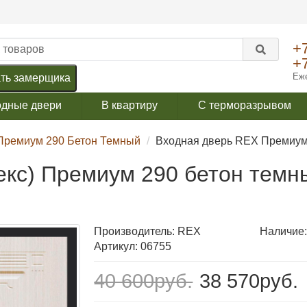
+
+
Еже
ть замерщика
одные двери
В квартиру
С терморазрывом
Премиум 290 Бетон Темный
Входная дверь REX Премиум 
екс) Премиум 290 бетон темн
Производитель:
REX
Наличие:
Артикул: 06755
40 600руб.
38 570руб.