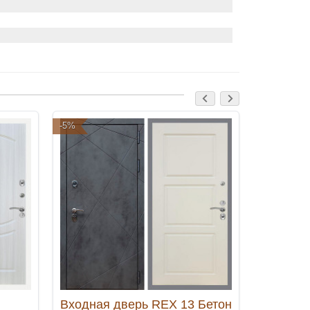
-5%
-5%
Входная дверь REX 13 Бетон
Входная