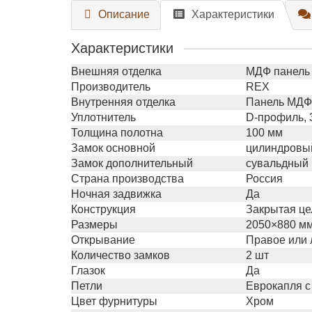
Описание
Характеристики
Характеристики
Внешняя отделка
МДФ панель 
Производитель
REX
Внутренняя отделка
Панель МДФ 
Уплотнитель
D-профиль, 
Толщина полотна
100 мм
Замок основной
цилиндровый
Замок дополнительный
сувальдный 
Страна производства
Россия
Ночная задвижка
Да
Конструкция
Закрытая це
Размеры
2050×880 мм
Открывание
Правое или 
Количество замков
2 шт
Глазок
Да
Петли
Еврокапля с
Цвет фурнитуры
Хром