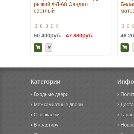
рыжий ФЛ-68 Сандал
Бела
светлый
мато
50 400руб.
47 880руб.
46 2
Категории
Инфо
Входные двери
Полит
Межкомнатные двери
Доста
С зеркалом
Гаран
В квартиру
Новос