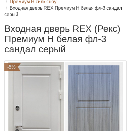
Премиум H силк сноу
Входная дверь REX Премиум H белая фл-3 сандал
серый
Входная дверь REX (Рекс)
Премиум H белая фл-3
сандал серый
-5%