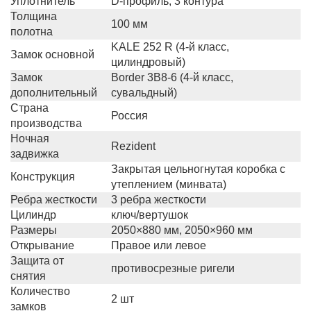
Уплотнитель
D-профиль, 3 контура
Толщина
100 мм
полотна
KALE 252 R (4-й класс,
Замок основной
цилиндровый)
Замок
Border 3B8-6 (4-й класс,
дополнительный
сувальдный)
Страна
Россия
производства
Ночная
Rezident
задвижка
Закрытая цельногнутая коробка с
Конструкция
утеплением (минвата)
Ребра жесткости
3 ребра жесткости
Цилиндр
ключ/вертушок
Размеры
2050×880 мм, 2050×960 мм
Открывание
Правое или левое
Защита от
противосрезные ригели
снятия
Количество
2 шт
замков