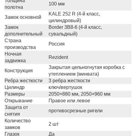
Толщина
100 мм
полотна
KALE 252 R (4-й класс,
Замок основной
цилиндровый)
Замок
Border 3B8-6 (4-й класс,
дополнительный
сувальдный)
Страна
Россия
производства
Ночная
Rezident
задвижка
Закрытая цельногнутая коробка с
Конструкция
утеплением (минвата)
Ребра жесткости
3 ребра жесткости
Цилиндр
ключ/вертушок
Размеры
2050×880 мм, 2050×960 мм
Открывание
Правое или левое
Защита от
противосрезные ригели
снятия
Количество
2 шт
замков
Глазок
Да