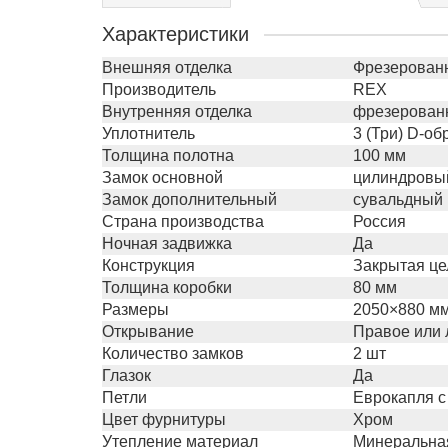
Характеристики
Внешняя отделка
Фрезерованн
Производитель
REX
Внутренняя отделка
фрезерованн
Уплотнитель
3 (Три) D-о
Толщина полотна
100 мм
Замок основной
цилиндровый
Замок дополнительный
сувальдный 
Страна производства
Россия
Ночная задвижка
Да
Конструкция
Закрытая це
Толщина коробки
80 мм
Размеры
2050×880 мм
Открывание
Правое или 
Количество замков
2 шт
Глазок
Да
Петли
Еврокапля с
Цвет фурнитуры
Хром
Утепление материал
Минеральная