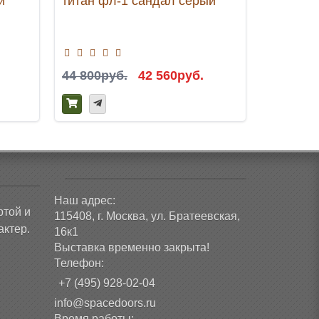
й
титан фл-1 сандал серый
Белый м
беленый
44 800руб.
42 560руб.
44 800р
Наш адрес:
ртой и
115408, г. Москва, ул. Братеевская,
ктер.
16к1
Выставка временно закрыта!
Телефон:
+7 (495) 928-02-04
info@spacedoors.ru
Время работы: