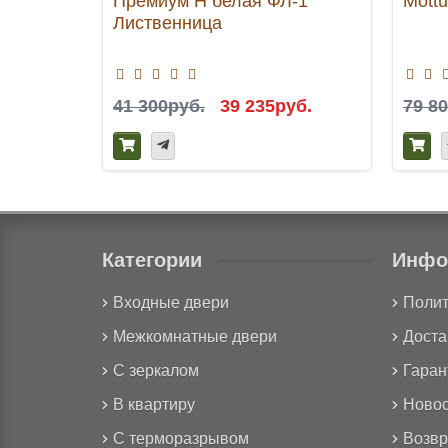
Премиум H белая ФЛ-1
Mott
Лиственница
41 300руб.
39 235руб.
79 8
Категории
Инфо
Входные двери
Полит
Межкомнатные двери
Доста
С зеркалом
Гаран
В квартиру
Новос
С терморазрывом
Возвр