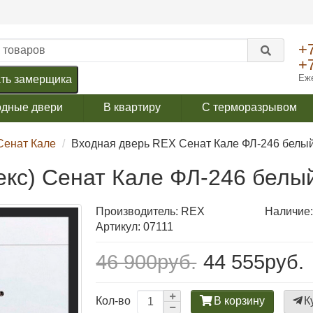
+
+
Еже
ть замерщика
одные двери
В квартиру
С терморазрывом
Сенат Кале
Входная дверь REX Сенат Кале ФЛ-246 белы
екс) Сенат Кале ФЛ-246 белы
Производитель:
REX
Наличие:
Артикул: 07111
46 900руб.
44 555руб.
В корзину
К
Кол-во