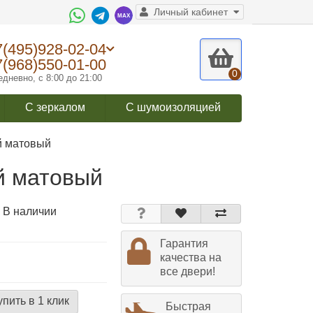
Личный кабинет
7(495)928-02-04
7(968)550-01-00
0
дневно, с 8:00 до 21:00
С зеркалом
С шумоизоляцией
й матовый
й матовый
 В наличии
Гарантия
качества на
все двери!
упить в 1 клик
Быстрая