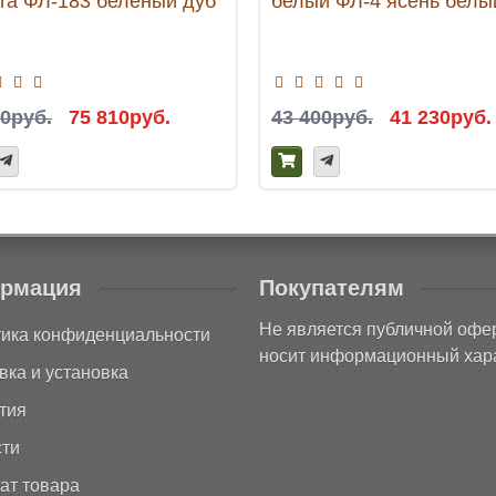
ura ФЛ-183 беленый дуб
белый ФЛ-4 ясень белы
00руб.
75 810руб.
43 400руб.
41 230руб.
рмация
Покупателям
Не является публичной офе
ика конфиденциальности
носит информационный хара
вка и установка
тия
ти
ат товара