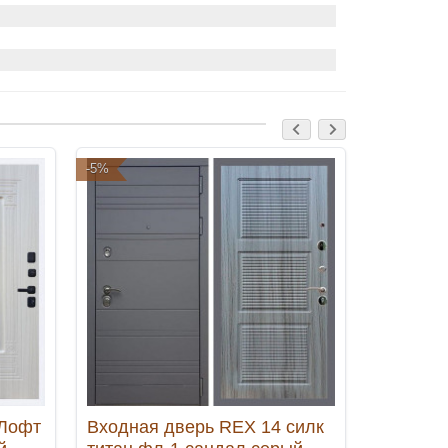
-5%
-5%
 Лофт
Входная дверь REX 14 силк
Входная