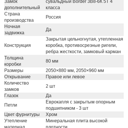
Замок
сувальдный Border 3В8-6К 5Т 4
дополнительный
класса
Страна
Россия
производства
Ночная
Да
задвижка
Закрытая цельногнутая, утепленная
Конструкция
коробка, противосрезные ригели,
ребра жесткости, замковый карман
Толщина
80 мм
коробки
Размеры
2050×880 мм, 2050×960 мм
Открывание
Правое или левое
Количество
2 шт
замков
Глазок
Да
Еврокапля с закрытым опорным
Петли
подшипником - 3 шт
Цвет фурнитуры
Хром
Утепление
Минеральная плита высокой
материал
плотности