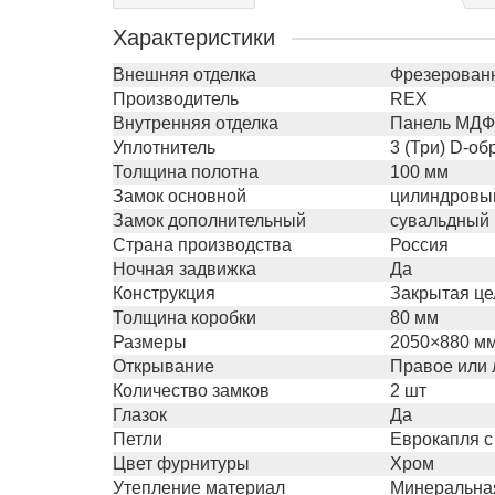
Характеристики
Внешняя отделка
Фрезерованн
Производитель
REX
Внутренняя отделка
Панель МДФ 
Уплотнитель
3 (Три) D-о
Толщина полотна
100 мм
Замок основной
цилиндровый
Замок дополнительный
сувальдный 
Страна производства
Россия
Ночная задвижка
Да
Конструкция
Закрытая це
Толщина коробки
80 мм
Размеры
2050×880 мм
Открывание
Правое или 
Количество замков
2 шт
Глазок
Да
Петли
Еврокапля с
Цвет фурнитуры
Хром
Утепление материал
Минеральная