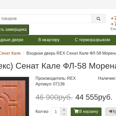
+
+
Еже
ть замерщика
одные двери
В квартиру
С терморазрывом
Сенат Кале
Входная дверь REX Сенат Кале ФЛ-58 Морен
екс) Сенат Кале ФЛ-58 Морен
Производитель:
REX
Наличие:
Артикул: 07136
46 900руб.
44 555руб.
В корзину
К
Кол-во