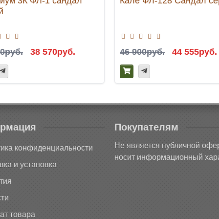
иум 3К ФЛ-1 сандал
Кале ФЛ-128 Сандал с
й
00руб.
38 570руб.
46 900руб.
44 555руб.
рмация
Покупателям
Не является публичной офе
ика конфиденциальности
носит информационный хара
вка и установка
тия
ти
ат товара