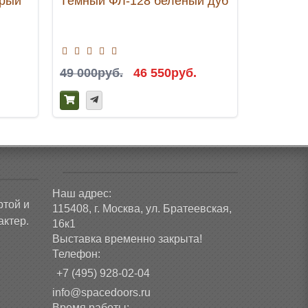
ерый
Тёмный ФЛ-128 беленый дуб
Премиум
Венге
49 000руб.
46 550руб.
41 300р
Наш адрес:
ртой и
115408, г. Москва, ул. Братеевская,
ктер.
16к1
Выставка временно закрыта!
Телефон:
+7 (495) 928-02-04
info@spacedoors.ru
Время работы: