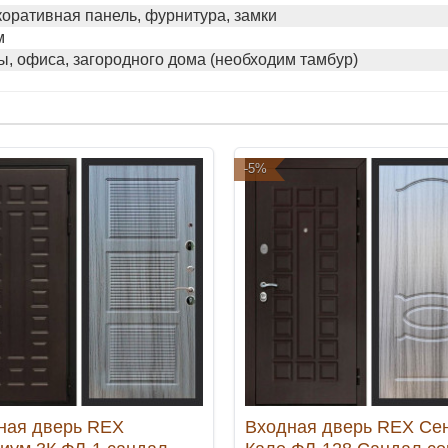
коративная панель, фурнитура, замки
м
ы, офиса, загородного дома (необходим тамбур)
-5%
ная дверь REX
Входная дверь REX Се