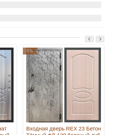
-5%
-5%
нат
Входная дверь REX 23 Бетон
Входная