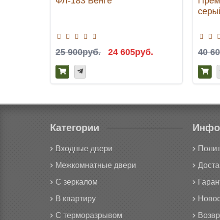
ФЛ-183 Венге
Прем
серы
25 900руб.
24 605руб.
40 6
Категории
Инфо
Входные двери
Полит
Межкомнатные двери
Доста
С зеркалом
Гаран
В квартиру
Новос
С терморазрывом
Возвр