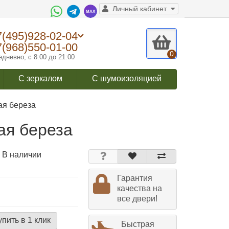
Личный кабинет
7(495)928-02-04
7(968)550-01-00
0
дневно, с 8:00 до 21:00
С зеркалом
С шумоизоляцией
ая береза
ая береза
 В наличии
Гарантия
качества на
все двери!
упить в 1 клик
Быстрая