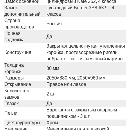
Замок основной
цилиндровый Kale 252, 4 класса
Замок
сувальдный Border 3В8-6К 5Т 4
дополнительный
класса
Страна
Россия
производства
Ночная
Да
задвижка
Закрытая цельногнутая, утепленная
Конструкция
коробка, противосрезные ригели,
ребра жесткости, замковый карман
Толщина
80 мм
коробки
Размеры
2050×880 мм, 2050×960 мм
Открывание
Правое или левое
Количество
2 шт
замков
Глазок
Да
Еврокапля с закрытым опорным
Петли
подшипником - 3 шт
Цвет фурнитуры
Хром
Утепление
Минеральная плита высокой