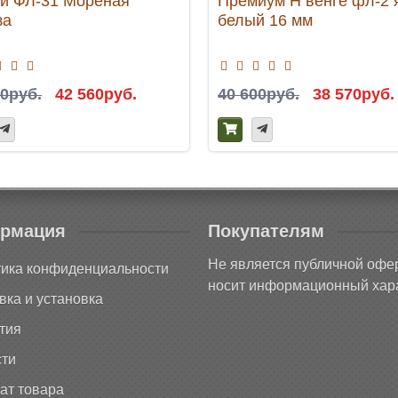
й ФЛ-31 Мореная
Премиум H венге фл-2 
за
белый 16 мм
00руб.
42 560руб.
40 600руб.
38 570руб.
рмация
Покупателям
Не является публичной офе
ика конфиденциальности
носит информационный хара
вка и установка
тия
ти
ат товара