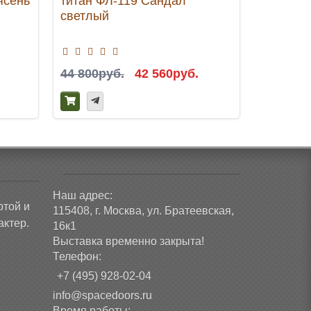
ясень
титан ФЛ-119 Сандал
Ясень 
светлый
пастора
44 800руб.
42 560руб.
46 200р
Наш адрес:
ртой и
115408, г. Москва, ул. Братеевская,
ктер.
16к1
Выставка временно закрыта!
Телефон:
+7 (495) 928-02-04
info@spacedoors.ru
Время работы: