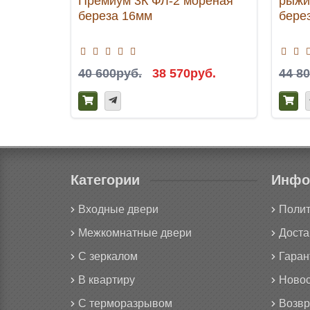
Премиум 3К ФЛ-2 мореная
рыжи
береза 16мм
бере
40 600руб.
38 570руб.
44 8
Категории
Инфо
Входные двери
Полит
Межкомнатные двери
Доста
С зеркалом
Гаран
В квартиру
Новос
С терморазрывом
Возвр