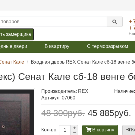
+
+
Еже
ть замерщика
одные двери
В квартиру
С терморазрывом
Сенат Кале
Входная дверь REX Сенат Кале сб-18 венге б
кс) Сенат Кале сб-18 венге б
Производитель:
REX
Наличие:
Артикул: 07060
48 300руб.
45 885руб.
В корзину
К
Кол-во