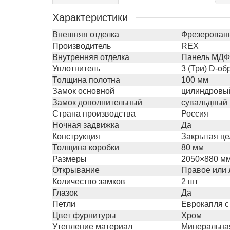
Характеристики
Внешняя отделка
Фрезерованн
Производитель
REX
Внутренняя отделка
Панель МДФ 
Уплотнитель
3 (Три) D-о
Толщина полотна
100 мм
Замок основной
цилиндровый
Замок дополнительный
сувальдный 
Страна производства
Россия
Ночная задвижка
Да
Конструкция
Закрытая це
Толщина коробки
80 мм
Размеры
2050×880 мм
Открывание
Правое или 
Количество замков
2 шт
Глазок
Да
Петли
Еврокапля с
Цвет фурнитуры
Хром
Утепление материал
Минеральная