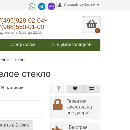
Личный кабинет
7(495)928-02-04
7(968)550-01-00
0
дневно, с 8:00 до 21:00
С зеркалом
С шумоизоляцией
елое стекло
елое стекло
 В наличии
Гарантия
качества на
все двери!
упить в 1 клик
Быстрая