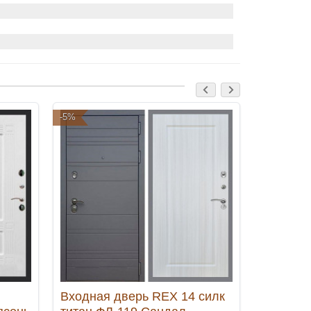
-5%
-5%
Входная дверь REX 14 силк
Входная