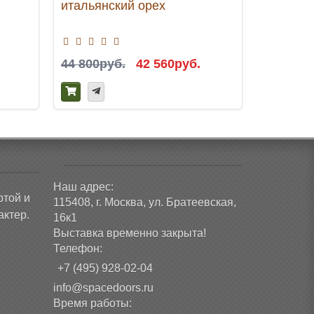
итальянский орех
Сандал
44 800руб.
42 560руб.
49 000р
Наш адрес:
ртой и
115408, г. Москва, ул. Братеевская,
ктер.
16к1
Выставка временно закрыта!
Телефон:
+7 (495) 928-02-04
info@spacedoors.ru
Время работы: