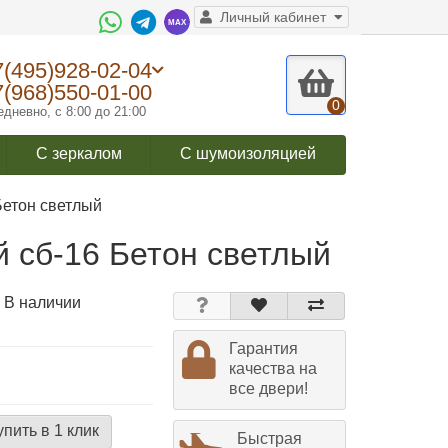
Личный кабинет
7(495)928-02-04
7(968)550-01-00
0
дневно, с 8:00 до 21:00
С зеркалом
С шумоизоляцией
Бетон светлый
й сб-16 Бетон светлый
 В наличии
Гарантия
качества на
все двери!
упить в 1 клик
Быстрая