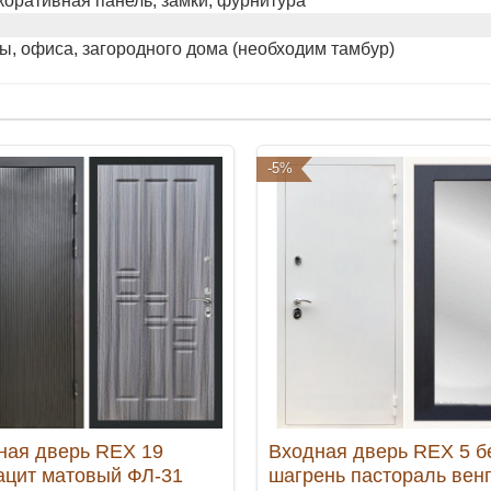
коративная панель, замки, фурнитура
ы, офиса, загородного дома (необходим тамбур)
-5%
ная дверь REX 19
Входная дверь REX 5 б
ацит матовый ФЛ-31
шагрень пастораль вен