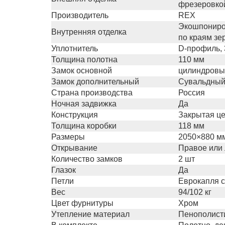
фрезеровко
Производитель
REX
Экошпониров
Внутренняя отделка
по краям зе
Уплотнитель
D-профиль, 
Толщина полотна
110 мм
Замок основной
цилиндровый
Замок дополнительный
Сувальдный
Страна производства
Россия
Ночная задвижка
Да
Конструкция
Закрытая це
Толщина коробки
118 мм
Размеры
2050×880 м
Открывание
Правое или
Количество замков
2 шт
Глазок
Да
Петли
Еврокапля с
Вес
94/102 кг
Цвет фурнитуры
Хром
Утепление материал
Пенополист