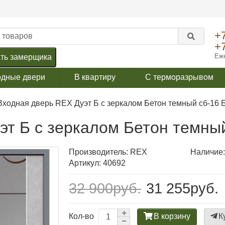
+
+
Еже
ть замерщика
одные двери
В квартиру
С терморазрывом
Входная дверь REX Дуэт Б с зеркалом Бетон темный сб-16 
эт Б с зеркалом Бетон темны
Производитель:
REX
Наличие:
Артикул: 40692
32 900руб.
31 255руб.
В корзину
К
Кол-во