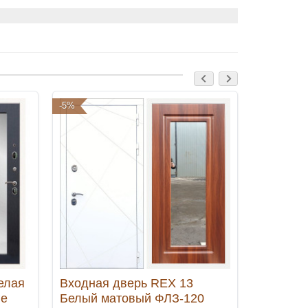
-5%
-5%
елая
Входная дверь REX 13
Входная
ге
Белый матовый ФЛЗ-120
Тиковое