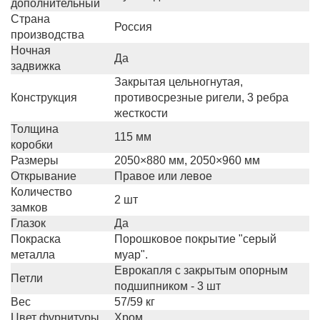
дополнительный
Страна
Россия
производства
Ночная
Да
задвижка
Закрытая цельногнутая,
Конструкция
противосрезные ригели, 3 ребра
жесткости
Толщина
115 мм
коробки
Размеры
2050×880 мм, 2050×960 мм
Открывание
Правое или левое
Количество
2 шт
замков
Глазок
Да
Покраска
Порошковое покрытие "серый
металла
муар".
Еврокапля с закрытым опорным
Петли
подшипником - 3 шт
Вес
57/59 кг
Цвет фурнитуры
Хром