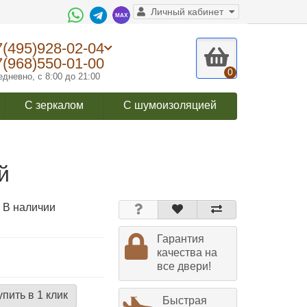
Личный кабинет
7(495)928-02-04
7(968)550-01-00
0
дневно, с 8:00 до 21:00
С зеркалом
С шумоизоляцией
й
 В наличии
Гарантия
качества на
все двери!
упить в 1 клик
Быстрая