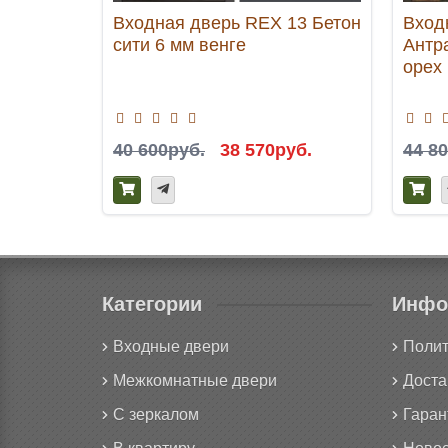
Входная дверь REX 13 Бетон
Вход
сити 6 мм венге
Антр
орех
40 600руб.
38 570руб.
44 8
Категории
Инфо
Входные двери
Полит
Межкомнатные двери
Доста
С зеркалом
Гаран