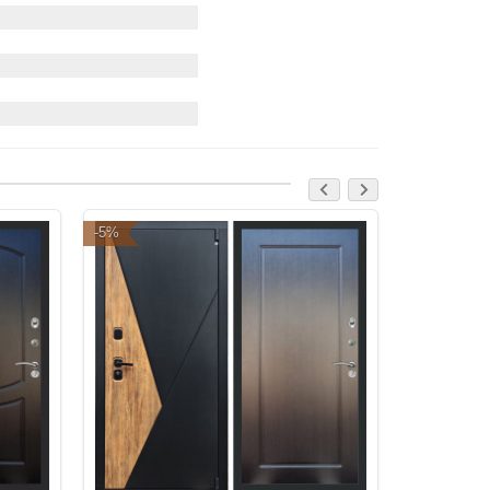
-5%
-5%