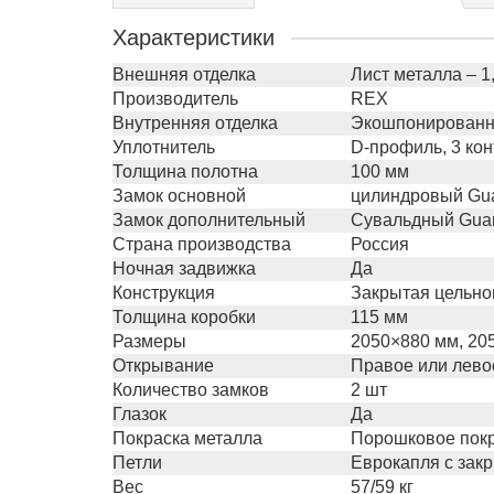
Характеристики
Внешняя отделка
Лист металла – 1
Производитель
REX
Внутренняя отделка
Экошпонированна
Уплотнитель
D-профиль, 3 кон
Толщина полотна
100 мм
Замок основной
цилиндровый Gua
Замок дополнительный
Сувальдный Guar
Страна производства
Россия
Ночная задвижка
Да
Конструкция
Закрытая цельног
Толщина коробки
115 мм
Размеры
2050×880 мм, 20
Открывание
Правое или лево
Количество замков
2 шт
Глазок
Да
Покраска металла
Порошковое покр
Петли
Еврокапля с зак
Вес
57/59 кг