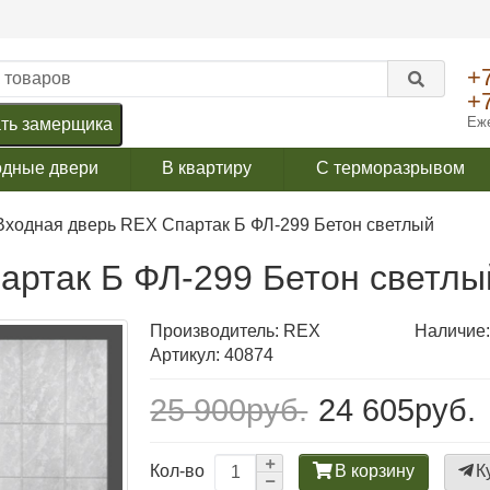
+
+
Еже
ть замерщика
одные двери
В квартиру
С терморазрывом
Входная дверь REX Спартак Б ФЛ-299 Бетон светлый
артак Б ФЛ-299 Бетон светлы
Производитель:
REX
Наличие:
Артикул: 40874
25 900руб.
24 605руб.
В корзину
К
Кол-во