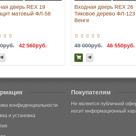
ная дверь REX 19
Входная дверь REX 26
ацит матовый ФЛ-58
Тиковое дерево ФЛ-123
Венге
00руб.
42 560руб.
49 000руб.
46 550руб.
рмация
Покупателям
Не является публичной офе
ика конфиденциальности
носит информационный хара
вка и установка
тия