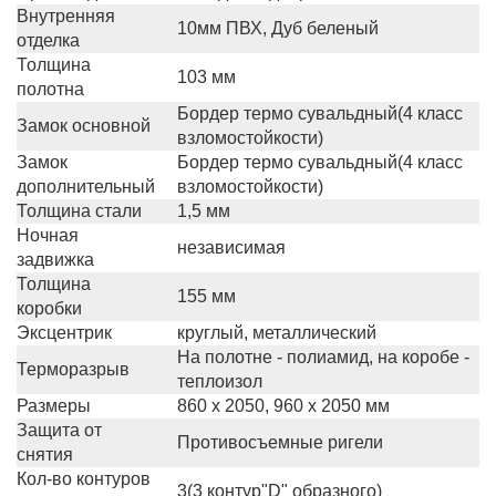
Внутренняя
10мм ПВХ, Дуб беленый
отделка
Толщина
103 мм
полотна
Бордер термо сувальдный(4 класс
Замок основной
взломостойкости)
Замок
Бордер термо сувальдный(4 класс
дополнительный
взломостойкости)
Толщина стали
1,5 мм
Ночная
независимая
задвижка
Толщина
155 мм
коробки
Эксцентрик
круглый, металлический
На полотне - полиамид, на коробе -
Терморазрыв
теплоизол
Размеры
860 x 2050, 960 x 2050 мм
Защита от
Противосъемные ригели
снятия
Кол-во контуров
3(3 контур"D" образного)