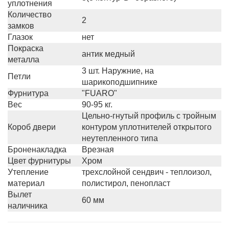
уплотнения
Количество
2
замков
Глазок
нет
Покраска
антик медный
металла
3 шт. Наружние, на
Петли
шарикоподшипнике
Фурнитура
"FUARO"
Вес
90-95 кг.
Цельно-гнутый профиль с тройным
Короб двери
контуром уплотнителей открытого
неутепленного типа
Броненакладка
Врезная
Цвет фурнитуры
Хром
Утепление
трехслойной сендвич - теплоизол,
материал
полистирол, пенопласт
Вылет
60 мм
наличника