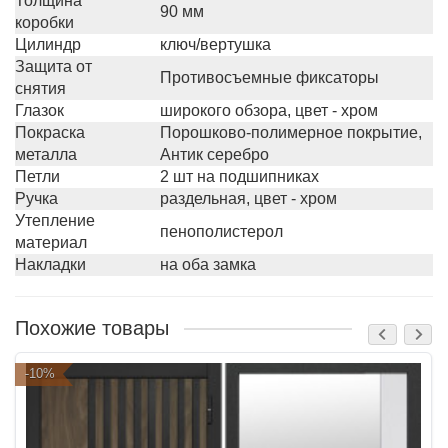
Толщина
90 мм
коробки
Цилиндр
ключ/вертушка
Защита от
Противосъемные фиксаторы
снятия
Глазок
широкого обзора, цвет - хром
Покраска
Порошково-полимерное покрытие,
металла
Антик серебро
Петли
2 шт на подшипниках
Ручка
раздельная, цвет - хром
Утепление
пенополистерол
материал
Накладки
на оба замка
Похожие товары
-10%