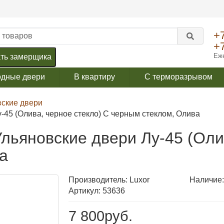
+
+
Еже
ть замерщика
одные двери
В квартиру
С терморазрывом
вские двери
45 (Олива, черное стекло) С черным стеклом, Олива
льяновские двери Лу-45 (Олив
а
Производитель:
Luxor
Наличие:
Артикул: 53636
7 800руб.