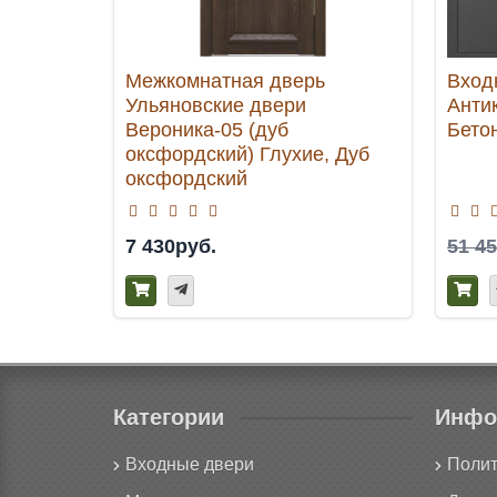
Межкомнатная дверь
Вход
Ульяновские двери
Анти
Вероника-05 (дуб
Бето
оксфордский) Глухие, Дуб
оксфордский
7 430руб.
51 4
Категории
Инфо
Входные двери
Полит