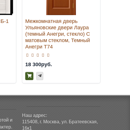
СБ-1
Межкомнатная дверь
Входная
Ульяновские двери Лаура
белый с
(темный Анегри, стекло) С
матовым стеклом, Темный
Анегри Т74
18 300руб.
49 980р
Наш адрес:
ртой и
115408, г. Москва, ул. Братеевская,
ктер.
16к1