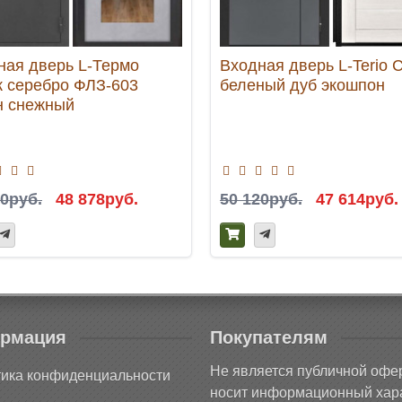
ная дверь L-Термо
Входная дверь L-Terio 
к серебро ФЛЗ-603
беленый дуб экошпон
н снежный
50руб.
48 878руб.
50 120руб.
47 614руб.
рмация
Покупателям
Не является публичной офе
ика конфиденциальности
носит информационный хара