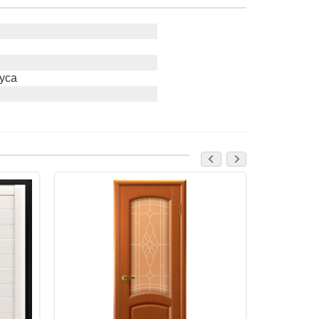
уса
-5%