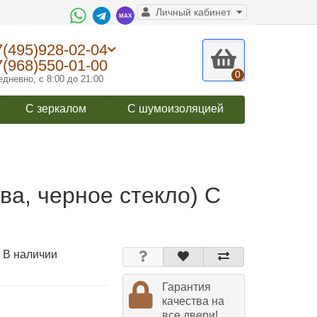
Личный кабинет
7(495)928-02-04
7(968)550-01-00
0
дневно, с 8:00 до 21:00
С зеркалом
С шумоизоляцией
а, черное стекло) С
 В наличии
Гарантия
качества на
все двери!