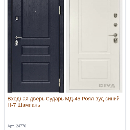
Входная дверь Сударь МД-45 Роял вуд синий
Н-7 Шампань
Арт. 24770