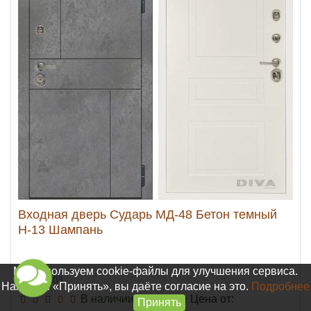
Входная дверь Сударь МД-48 Бетон темный
Н-13 Шампань
Мы используем cookie-файлы для улучшения сервиса.
Арт. 24803
Нажимая «Принять», вы даёте согласие на это.
Подробнее
В наличии на складе
Цена от:
Принять