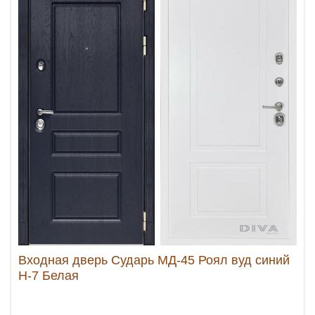
Входная дверь Сударь МД-45 Роял вуд синий
Н-7 Белая