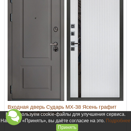
Входная дверь Сударь МХ-38 Ясень графит
МХ 46 белый матовый
Мы используем cookie-файлы для улучшения сервиса.
Нажимая «Принять», вы даёте согласие на это.
Подробнее
Принять