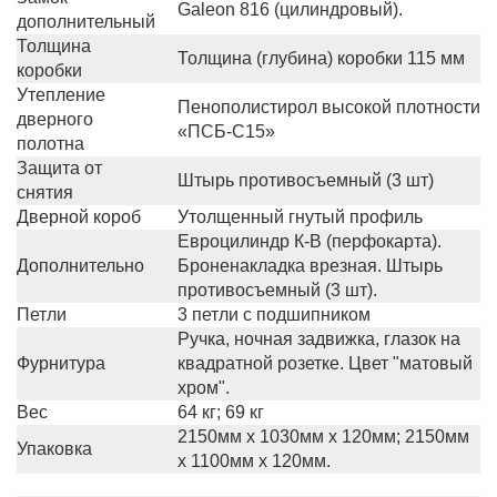
Galeon 816 (цилиндровый).
дополнительный
Толщина
Толщина (глубина) коробки 115 мм
коробки
Утепление
Пенополистирол высокой плотности
дверного
«ПСБ-С15»
полотна
Защита от
Штырь противосъемный (3 шт)
снятия
Дверной короб
Утолщенный гнутый профиль
Евроцилиндр К-В (перфокарта).
Дополнительно
Броненакладка врезная. Штырь
противосъемный (3 шт).
Петли
3 петли с подшипником
Ручка, ночная задвижка, глазок на
Фурнитура
квадратной розетке. Цвет "матовый
хром".
Вес
64 кг; 69 кг
2150мм х 1030мм х 120мм; 2150мм
Упаковка
х 1100мм х 120мм.