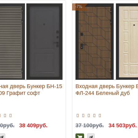
-7%
ная дверь Бункер БН-15
Входная дверь Бункер 
09 Графит софт
ФЛ-244 Беленый дуб
00руб.
38 409руб.
37 100руб.
34 503руб.