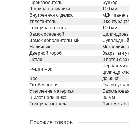
Производитель
Бункер
Ширина наличника
100 мм
Внутренняя отделка
МДФ панель
Уплотнитель
3 контура (
Толщина полотна
100 мм
Замок основной
Цилиндровый
Замок дополнительный
Сувальдный 
Наличник
Металлическ
Дверной короб
Закрытый ут
Петли
3 петли с з
Черная мато
Фурнитура
цилиндр клю
Вес
до 98 кг
Особенности
Глазок уста
Утепление материал
Базальтовая
Вылет наличника
86 мм
Толщина металла
Лист металл
Похожие товары