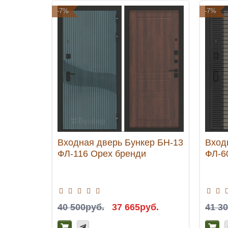
-7%
-7%
Входная дверь Бункер БН-13
Вход
ФЛ-116 Орех бренди
ФЛ-6
40 500руб.
37 665руб.
41 3