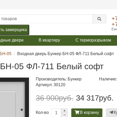
+
+
Еже
ть замерщика
одные двери
В квартиру
С терморазрывом
 БН-05
Входная дверь Бункер БН-05 ФЛ-711 Белый софт
 БН-05 ФЛ-711 Белый софт
Производитель:
Бункер
Наличие:
Артикул: 30120
36 900руб.
34 317руб.
В корзину
К
Кол-во