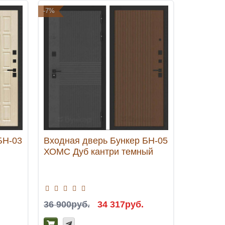
-7%
-7%
БН-03
Входная дверь Бункер БН-05
Входная
ХОМС Дуб кантри темный
ХОМС С
36 900руб.
34 317руб.
36 900р