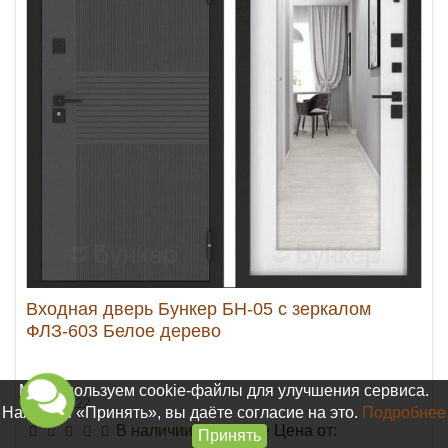
Входная дверь Бункер БН-05 с зеркалом
ФЛЗ-603 Белое дерево
Мы используем cookie-файлы для улучшения сервиса.
Арт. 30122
Нажимая «Принять», вы даёте согласие на это.
Подробнее
В наличии на складе
Цена от:
Принять