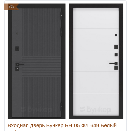
-7%
Входная дверь Бункер БН-05 ФЛ-649 Белый