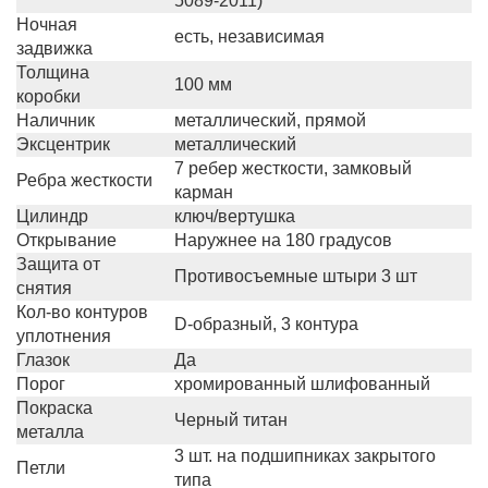
5089-2011)
Ночная
есть, независимая
задвижка
Толщина
100 мм
коробки
Наличник
металлический, прямой
Эксцентрик
металлический
7 ребер жесткости, замковый
Ребра жесткости
карман
Цилиндр
ключ/вертушка
Открывание
Наружнее на 180 градусов
Защита от
Противосъемные штыри 3 шт
снятия
Кол-во контуров
D-образный, 3 контура
уплотнения
Глазок
Да
Порог
хромированный шлифованный
Покраска
Черный титан
металла
3 шт. на подшипниках закрытого
Петли
типа