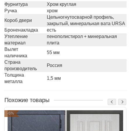
Фурнитура
Хром круглая
Ручка
хром
Цельногнутосварной профиль,
Короб двери
закрытый, минеральная вата URSA
Броненакладка
есть
Утепление
пенополистирол + минеральная
материал
плита
Вылет
55 мм
наличника
Страна
Россия
производитель
Толщина
1,5 мм
металла
Похожие товары
-5%