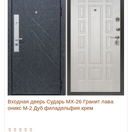
Входная дверь Сударь МХ-26 Гранит лава
оникс М-2 Дуб филадельфия крем