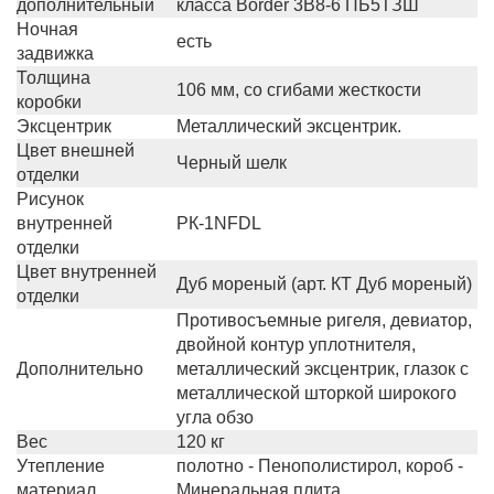
дополнительный
класса Border 3B8-6 ПБ5ТЗШ
Ночная
есть
задвижка
Толщина
106 мм, со сгибами жесткости
коробки
Эксцентрик
Металлический эксцентрик.
Цвет внешней
Черный шелк
отделки
Рисунок
внутренней
РК-1NFDL
отделки
Цвет внутренней
Дуб мореный (арт. КТ Дуб мореный)
отделки
Противосъемные ригеля, девиатор,
двойной контур уплотнителя,
Дополнительно
металлический эксцентрик, глазок с
металлической шторкой широкого
угла обзо
Вес
120 кг
Утепление
полотно - Пенополистирол, короб -
материал
Минеральная плита