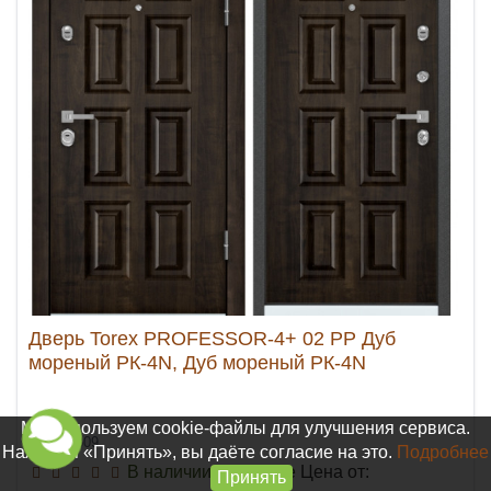
Дверь Torex PROFESSOR-4+ 02 PP Дуб
мореный РК-4N, Дуб мореный РК-4N
Мы используем cookie-файлы для улучшения сервиса.
Арт. 03809
Нажимая «Принять», вы даёте согласие на это.
Подробнее
В наличии на складе
Цена от:
Принять