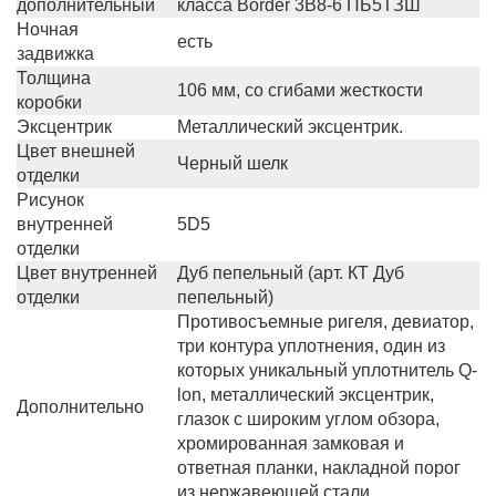
дополнительный
класса Border 3B8-6 ПБ5ТЗШ
Ночная
есть
задвижка
Толщина
106 мм, со сгибами жесткости
коробки
Эксцентрик
Металлический эксцентрик.
Цвет внешней
Черный шелк
отделки
Рисунок
внутренней
5D5
отделки
Цвет внутренней
Дуб пепельный (арт. КТ Дуб
отделки
пепельный)
Противосъемные ригеля, девиатор,
три контура уплотнения, один из
которых уникальный уплотнитель Q-
lon, металлический эксцентрик,
Дополнительно
глазок c широким углом обзора,
хромированная замковая и
ответная планки, накладной порог
из нержавеющей стали.