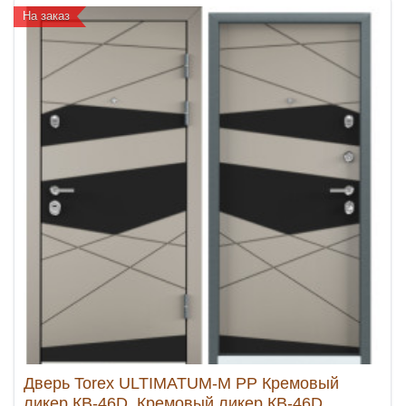
На заказ
Дверь Torex ULTIMATUM-M PP Кремовый
ликер КВ-46D, Кремовый ликер КВ-46D