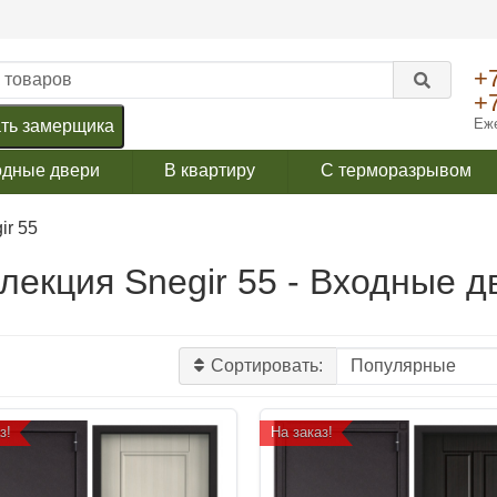
+
+
Еже
ть замерщика
одные двери
В квартиру
С терморазрывом
ir 55
лекция Snegir 55 - Входные д
Сортировать:
з!
На заказ!