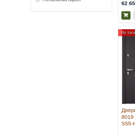
62 6
На зака
Двер
8019
S55-