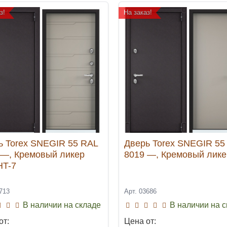
з!
На заказ!
ь Torex SNEGIR 55 RAL
Дверь Torex SNEGIR 55
 —, Кремовый ликер
8019 —, Кремовый лик
HT-7
713
Арт. 03686
В наличии на складе
В наличии на 
от:
Цена от: