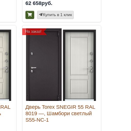
62 658руб.
Купить в 1 клик
На заказ!
 RAL
Дверь Torex SNEGIR 55 RAL
ь
8019 —, Шамбори светлый
S55-NC-1