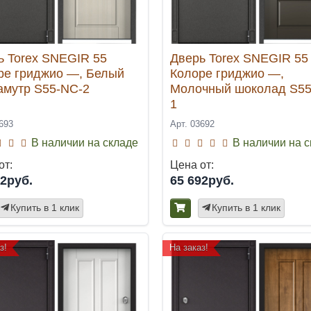
ь Torex SNEGIR 55
Дверь Torex SNEGIR 55
ре гриджио —, Белый
Колоре гриджио —,
амутр S55-NC-2
Молочный шоколад S55
1
693
Арт. 03692
В наличии на складе
В наличии на 
от:
Цена от:
92руб.
65 692руб.
Купить в 1 клик
Купить в 1 клик
з!
На заказ!