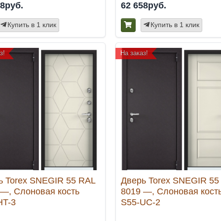
58руб.
62 658руб.
Купить в 1 клик
Купить в 1 клик
з!
На заказ!
ь Torex SNEGIR 55 RAL
Дверь Torex SNEGIR 55
 —, Слоновая кость
8019 —, Слоновая кост
HT-3
S55-UC-2