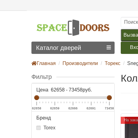
Вызва
Каталог дверей
Вх
Главная
Производители
Торекс
Sneg
Кол
Фильтр
Цена
62658
-
73458
руб.
62658
62659
62666
62691
73458
Бренд
На зака
Torex