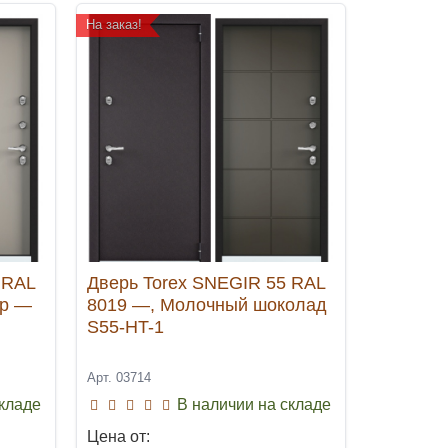
На заказ!
 RAL
Дверь Torex SNEGIR 55 RAL
ер —
8019 —, Молочный шоколад
S55-HT-1
Арт. 03714
складе
В наличии на складе
Цена от: