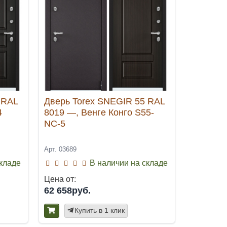
 RAL
Дверь Torex SNEGIR 55 RAL
4
8019 —, Венге Конго S55-
NC-5
Арт. 03689
складе
В наличии на складе
Цена от:
62 658руб.
Купить в 1 клик