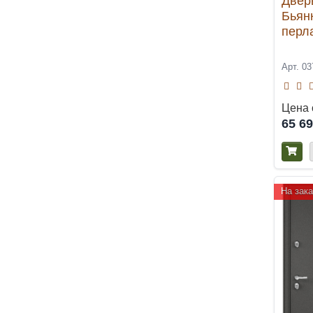
Двер
Бьян
перл
Арт. 03
Цена 
65 6
На зака