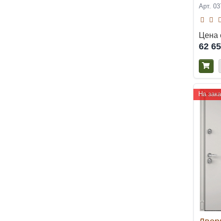
Арт. 03
Цена 
62 6
На зака