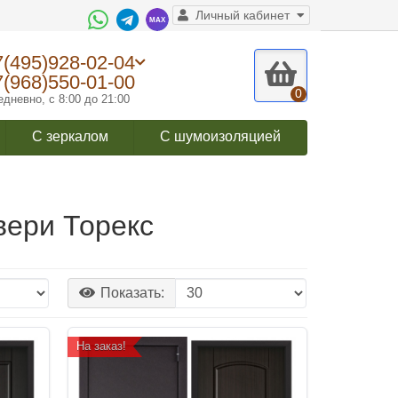
Личный кабинет
7(495)928-02-04
7(968)550-01-00
0
дневно, с 8:00 до 21:00
С зеркалом
С шумоизоляцией
вери Торекс
Показать:
На заказ!