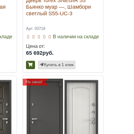
Дверь Torex SNEGIR 55
ая
Бьянко муар —, Шамбори
светлый S55-UC-3
Арт. 03719
складе
В наличии на складе
Цена от:
65 692руб.
Купить в 1 клик
На заказ!