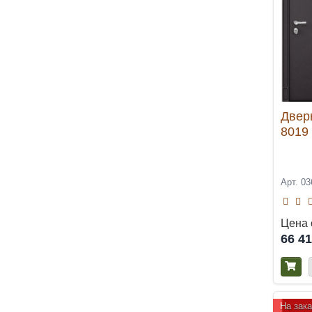
Двер
8019
Арт. 03
Цена 
66 4
На зака