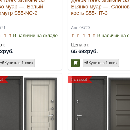
ь Torex SNEGIR 55
Дверь Torex SNEGIR 55
ко муар —, Белый
Бьянко муар —, Слонов
амутр S55-NC-2
кость S55-HT-3
721
Арт. 03720
В наличии на складе
В наличии на 
от:
Цена от:
92руб.
65 692руб.
Купить в 1 клик
Купить в 1 клик
з!
На заказ!