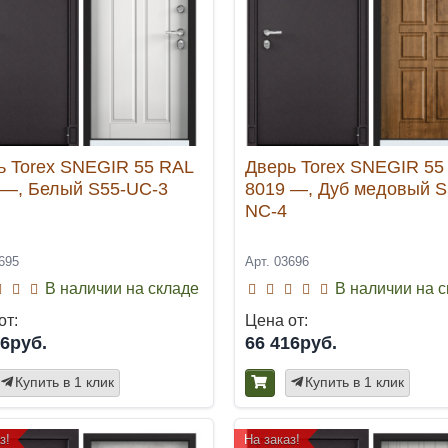
ь Torex SNEGIR 55 RAL
Дверь Torex SNEGIR 55
 —, Белый S55-UC-3
8019 —, Дуб медовый S
NC-4
695
Арт. 03696
В наличии на складе
В наличии на 
от:
Цена от:
16руб.
66 416руб.
Купить в 1 клик
Купить в 1 клик
з!
На заказ!