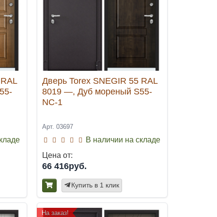
 RAL
Дверь Torex SNEGIR 55 RAL
55-
8019 —, Дуб мореный S55-
NC-1
Арт. 03697
складе
В наличии на складе
Цена от:
66 416руб.
Купить в 1 клик
На заказ!