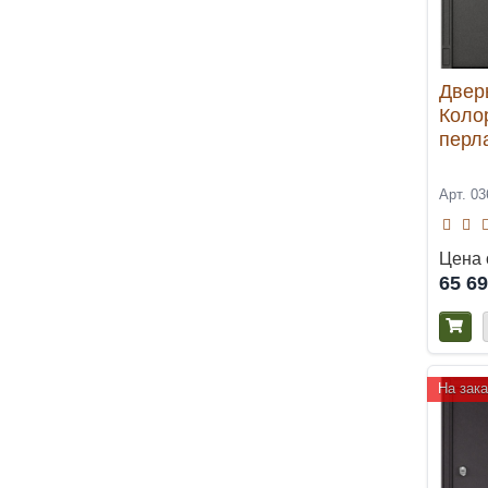
Двер
Коло
перл
Арт. 03
Цена 
65 6
На зака