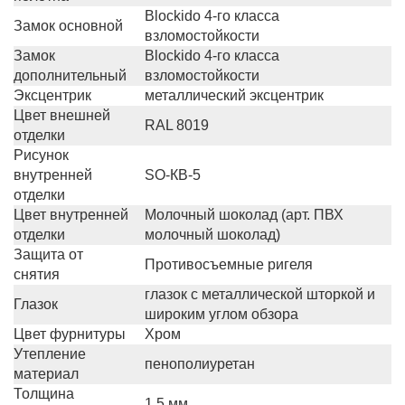
Blockido 4-го класса
Замок основной
взломостойкости
Замок
Blockido 4-го класса
дополнительный
взломостойкости
Эксцентрик
металлический эксцентрик
Цвет внешней
RAL 8019
отделки
Рисунок
внутренней
SO-КВ-5
отделки
Цвет внутренней
Молочный шоколад (арт. ПВХ
отделки
молочный шоколад)
Защита от
Противосъемные ригеля
снятия
глазок с металлической шторкой и
Глазок
широким углом обзора
Цвет фурнитуры
Хром
Утепление
пенополиуретан
материал
Толщина
1,5 мм