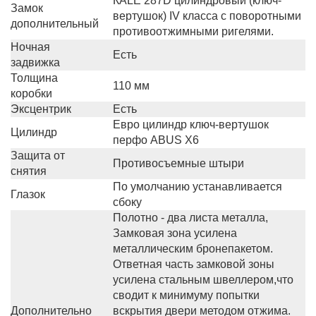
КALE 287D цилиндровый (ключ-
Замок
вертушок) IV класса с поворотными
дополнительный
противоотжимными ригелями.
Ночная
Есть
задвижка
Толщина
110 мм
коробки
Эксцентрик
Есть
Евро цилиндр ключ-вертушок
Цилиндр
перфо ABUS X6
Защита от
Противосъемные штыри
снятия
По умолчанию устанавливается
Глазок
сбоку
Полотно - два листа металла,
Замковая зона усилена
металлическим бронепакетом.
Ответная часть замковой зоны
усилена стальным швеллером,что
сводит к минимуму попытки
Дополнительно
вскрытия двери методом отжима.