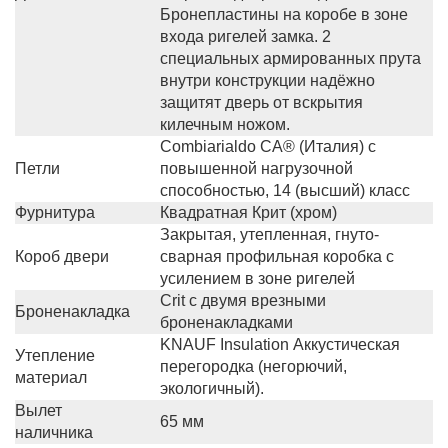
Бронепластины на коробе в зоне
входа ригелей замка. 2
специальных армированных прута
внутри конструкции надёжно
защитят дверь от вскрытия
килечным ножом.
Сombiarialdo СА® (Италия) с
Петли
повышенной нагрузочной
способностью, 14 (высший) класс
Фурнитура
Квадратная Крит (хром)
Закрытая, утепленная, гнуто-
Короб двери
сварная профильная коробка с
усилением в зоне ригелей
Crit с двумя врезными
Броненакладка
броненакладками
KNAUF Insulation Аккустическая
Утепление
перегородка (негорючий,
материал
экологичный).
Вылет
65 мм
наличника