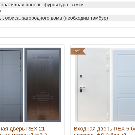
коративная панель, фурнитура, замки
м
ы, офиса, загородного дома (необходим тамбур)
-5%
ная дверь REX 21
Входная дверь REX 5 б