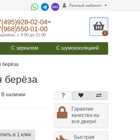
Личный кабинет
7(495)928-02-04
7(968)550-01-00
0
дневно, с 8:00 до 21:00
С зеркалом
С шумоизоляцией
 берёза
я берёза
 В наличии
Гарантия
качества на
все двери!
упить в 1 клик
Быстрая