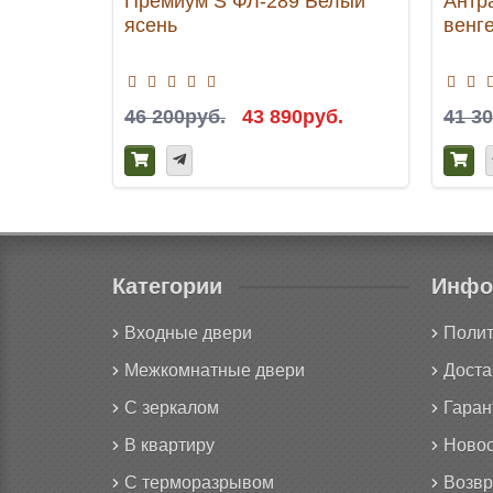
Премиум S ФЛ-289 Белый
Антр
ясень
венг
46 200руб.
43 890руб.
41 3
Категории
Инфо
Входные двери
Полит
Межкомнатные двери
Доста
С зеркалом
Гаран
В квартиру
Новос
С терморазрывом
Возвр