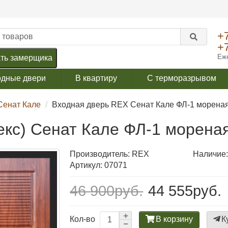
+
+
Еже
ть замерщика
одные двери
В квартиру
С терморазрывом
Сенат Кале
Входная дверь REX Сенат Кале ФЛ-1 мореная
екс) Сенат Кале ФЛ-1 морена
Производитель:
REX
Наличие:
Артикул: 07071
46 900руб.
44 555руб.
В корзину
К
Кол-во