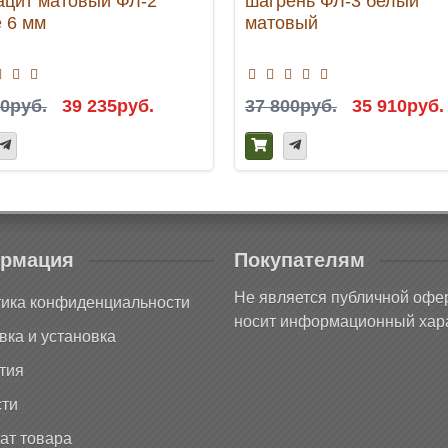
ацит матовый ФЛ-2
шагрень ФЛ-3 белый
е 6 мм
матовый
00руб.
39 235руб.
37 800руб.
35 910руб.
рмация
Покупателям
Не является публичной офе
ика конфиденциальности
носит информационный хара
вка и установка
тия
ти
ат товара