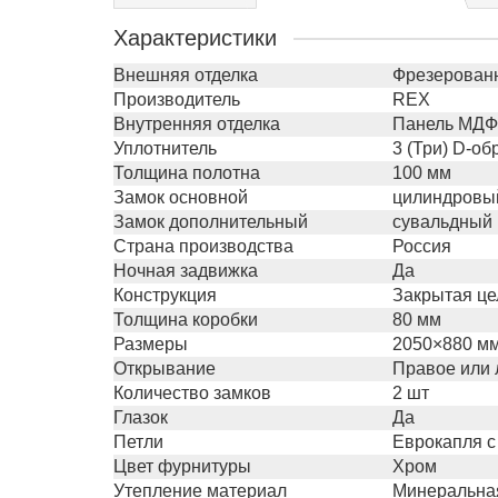
Характеристики
Внешняя отделка
Фрезерованн
Производитель
REX
Внутренняя отделка
Панель МДФ 
Уплотнитель
3 (Три) D-о
Толщина полотна
100 мм
Замок основной
цилиндровый
Замок дополнительный
сувальдный 
Страна производства
Россия
Ночная задвижка
Да
Конструкция
Закрытая це
Толщина коробки
80 мм
Размеры
2050×880 мм
Открывание
Правое или 
Количество замков
2 шт
Глазок
Да
Петли
Еврокапля с
Цвет фурнитуры
Хром
Утепление материал
Минеральная