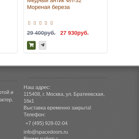
Медный антик ФЛ-32
рыжий Ф
Мореная береза
29 400руб.
27 930руб.
50 400р
Наш адрес:
ртой и
115408, г. Москва, ул. Братеевская,
ктер.
16к1
Выставка временно закрыта!
Телефон:
+7 (495) 928-02-04
info@spacedoors.ru
Время работы: