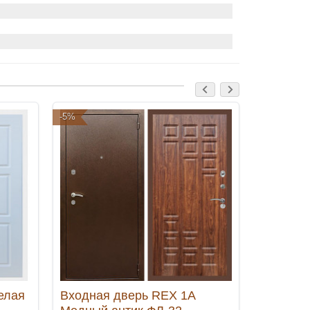
-5%
-5%
елая
Входная дверь REX 1А
Входная