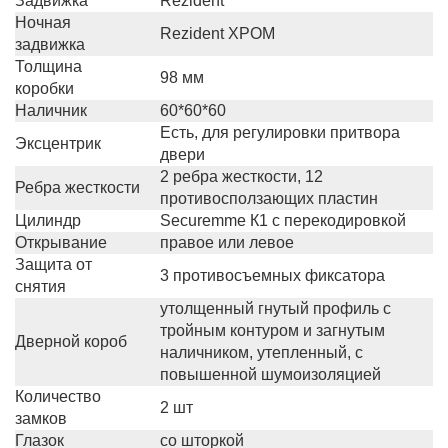
Задвижка
Rezident
Ночная
Rezident ХРОМ
задвижка
Толщина
98 мм
коробки
Наличник
60*60*60
Есть, для регулировки притвора
Эксцентрик
двери
2 ребра жесткости, 12
Ребра жесткости
противосползающих пластин
Цилиндр
Securemme К1 с перекодировкой
Открывание
правое или левое
Защита от
3 противосъемных фиксатора
снятия
утолщенный гнутый профиль с
тройным контуром и загнутым
Дверной короб
наличником, утепленный, с
повышенной шумоизоляцией
Количество
2 шт
замков
Глазок
со шторкой