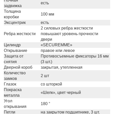
Ночная
есть
задвижка
Толщина
100 мм
коробки
Эксцентрик
есть
2 силовых ребра жесткости
Ребра жесткости
повышают уровень прочности
двери
Цилиндр
«SECUREMME»
Открывание
правое или левое
Защита от
Противосъемные фиксаторы 16 мм
снятия
(3 шт.)
Дверной короб
закрытая, утепленная
Количество
2 шт
замков
Глазок
со шторкой
Покраска
«Шелк», цвет черный
металла
Угол
180 °
открывания
Петли
на закрытом подшипнике, 3 шт.