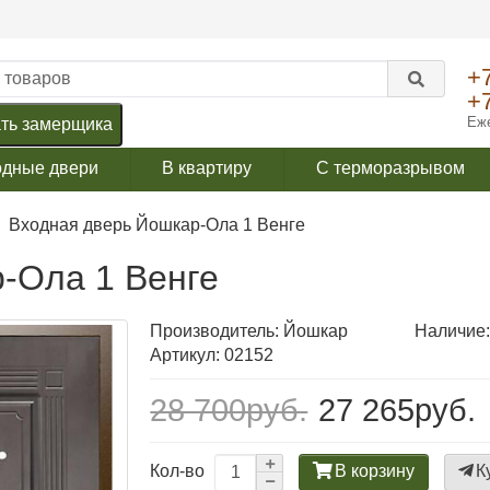
+
+
Еже
ть замерщика
одные двери
В квартиру
С терморазрывом
Входная дверь Йошкар-Ола 1 Венге
-Ола 1 Венге
Производитель:
Йошкар
Наличие:
Артикул: 02152
28 700руб.
27 265руб.
В корзину
К
Кол-во