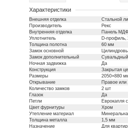
Характеристики
Внешняя отделка
Стальной ли
Производитель
Рекс
Внутренняя отделка
Панель МДФ 
Уплотнитель
D-профиль, 
Толщина полотна
60 мм
Замок основной
Цилиндровый
Замок дополнительный
Сувальдный 
Ночная задвижка
Да
Конструкция
Закрытая це
Размеры
2050×880 м
Открывание
Правое или
Количество замков
2 шт
Глазок
Да
Петли
Еврокапля с
Цвет фурнитуры
Хром
Утепление материал
Минеральна
Толщина металла
1,5 мм
Назначение
Для квартир