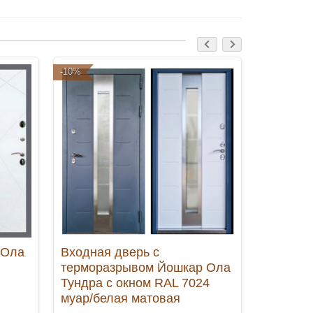
-10%
-5%
-Ола
Входная дверь с
Входная
терморазрывом Йошкар Ола
1A Орех
Тундра с окном RAL 7024
муар/белая матовая