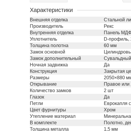
Характеристики
Внешняя отделка
Стальной ли
Производитель
Рекс
Внутренняя отделка
Панель МДФ 
Уплотнитель
D-профиль, 
Толщина полотна
60 мм
Замок основной
Цилиндровый
Замок дополнительный
Сувальдный 
Ночная задвижка
Да
Конструкция
Закрытая це
Размеры
2050×880 м
Открывание
Правое или
Количество замков
2 шт
Глазок
Да
Петли
Еврокапля с
Цвет фурнитуры
Хром
Утепление материал
Минеральна
В комплекте
Полотно, де
Толщина металла
1,5 мм