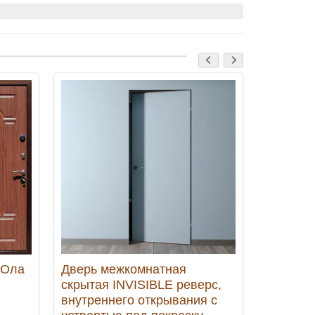
-10%
-Ола
Дверь межкомнатная
Дверь с
скрытая INVISIBLE реверс,
Сибирь 
внутреннего открывания с