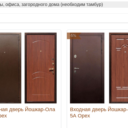
ы, офиса, загородного дома (необходим тамбур)
-5%
ная дверь Йошкар-Ола
Входная дверь Йошкар
рех
5А Орех