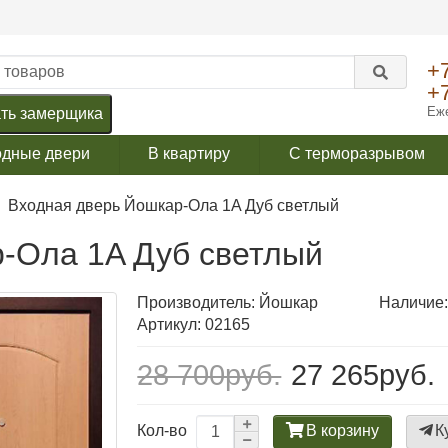
+
+
Еже
ть замерщика
одные двери
В квартиру
С терморазрывом
Входная дверь Йошкар-Ола 1A Дуб светлый
-Ола 1A Дуб светлый
Производитель:
Йошкар
Наличие:
Артикул: 02165
28 700руб.
27 265руб.
В корзину
К
Кол-во