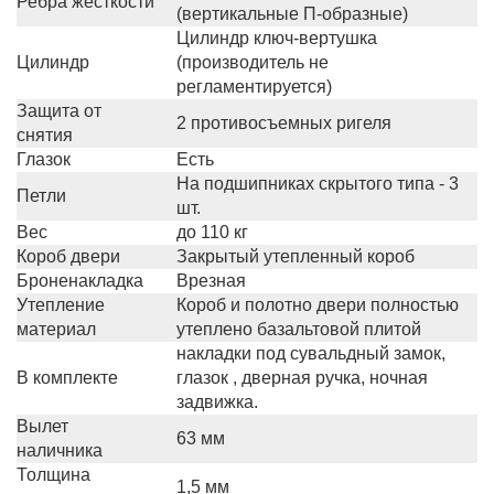
Ребра жесткости
(вертикальные П-образные)
Цилиндр ключ-вертушка
Цилиндр
(производитель не
регламентируется)
Защита от
2 противосъемных ригеля
снятия
Глазок
Есть
На подшипниках скрытого типа - 3
Петли
шт.
Вес
до 110 кг
Короб двери
Закрытый утепленный короб
Броненакладка
Врезная
Утепление
Короб и полотно двери полностью
материал
утеплено базальтовой плитой
накладки под сувальдный замок,
В комплекте
глазок , дверная ручка, ночная
задвижка.
Вылет
63 мм
наличника
Толщина
1,5 мм