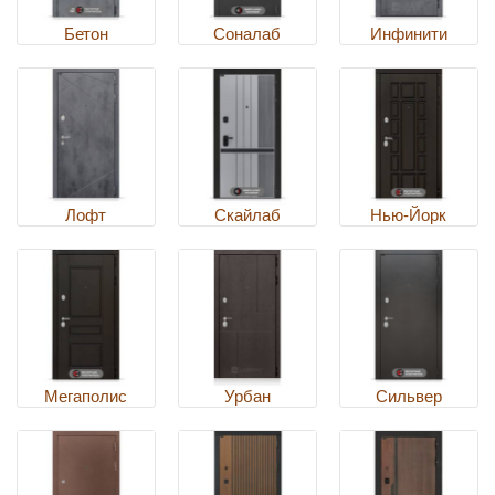
Бетон
Соналаб
Инфинити
Лофт
Скайлаб
Нью-Йорк
Мегаполис
Урбан
Сильвер