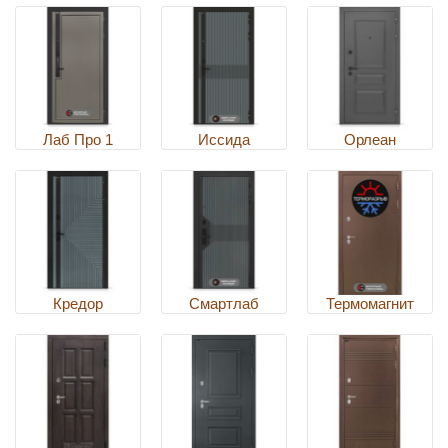
Лаб Про 1
Иссида
Орлеан
Кредор
Смартлаб
Термомагнит