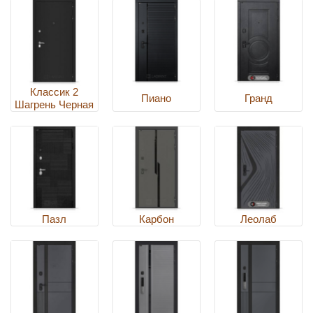
Классик 2
Пиано
Гранд
Шагрень Черная
Пазл
Карбон
Леолаб