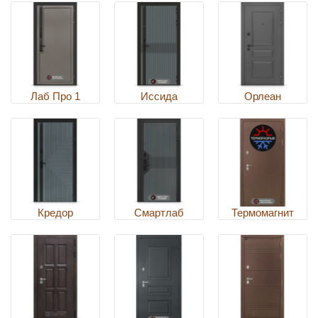
Лаб Про 1
Иссида
Орлеан
Кредор
Смартлаб
Термомагнит