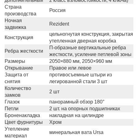
дополнительный
2 класс взломостойкости, 4 ключа)
Страна
Россия
производства
Ночная
Rezident
задвижка
цельногнутая конструкция, закрытая
Конструкция
утепленная дверная коробка
П-образные вертикальные ребра
Ребра жесткости
жесткости, усиление петлевой зоны
Размеры
2050×880 мм, 2050×960 мм
Открывание
Правое или левое
Защита от
противосъемные штыри из
снятия
легированной стали 3 шт
Количество
2 шт
замков
Глазок
панорамный обзор 180°
Петли
2 шт. на опорных подшипниках
Броненакладка
накладная на цилиндре
Цвет фурнитуры
Хром
Утепление
минеральная вата Ursa
материал