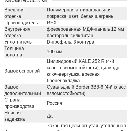
Характеристики
Внешняя
Полимерная антивандальная
отделка
покраска, цвет: белая шагрень
Производитель
REX
Внутренняя
фрезерованная МДФ-панель 12 мм
отделка
пастораль силк титан
Уплотнитель
D-профиль, 3 контура
Толщина
100 мм
полотна
Цилиндровый KALE 252 R (4-й
класс взломостойкости), цилиндр
Замок основной
ключ-вертушка, врезная
броненакладка
Замок
Сувальдный Border 3B8-6 (4-й класс
дополнительный
взломостойкости)
Страна
Россия
производства
Ночная
Да
задвижка
Закрытая цельногнутая, утепленная