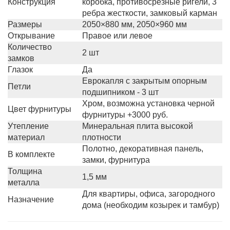
Конструкция
коробка, противосрезные ригели, 3
ребра жесткости, замковый карман
Размеры
2050×880 мм, 2050×960 мм
Открывание
Правое или левое
Количество
2 шт
замков
Глазок
Да
Еврокапля с закрытым опорным
Петли
подшипником - 3 шт
Хром, возможна установка черной
Цвет фурнитуры
фурнитуры +3000 руб.
Утепление
Минеральная плита высокой
материал
плотности
Полотно, декоративная панель,
В комплекте
замки, фурнитура
Толщина
1,5 мм
металла
Для квартиры, офиса, загородного
Назначение
дома (необходим козырек и тамбур)